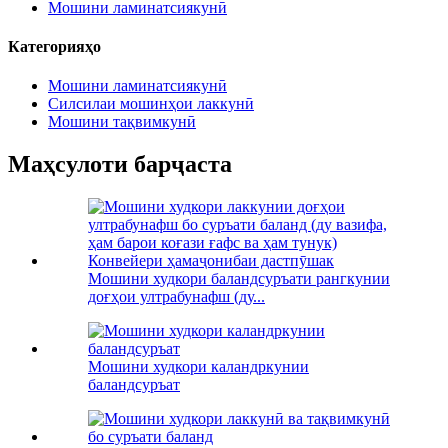
Мошини ламинатсиякунӣ
Категорияҳо
Мошини ламинатсиякунӣ
Силсилаи мошинҳои лаккунӣ
Мошини тақвимкунӣ
Маҳсулоти барҷаста
Мошини худкори баландсуръати рангкунии
доғҳои ултрабунафш (ду...
Мошини худкори каландркунии
баландсуръат