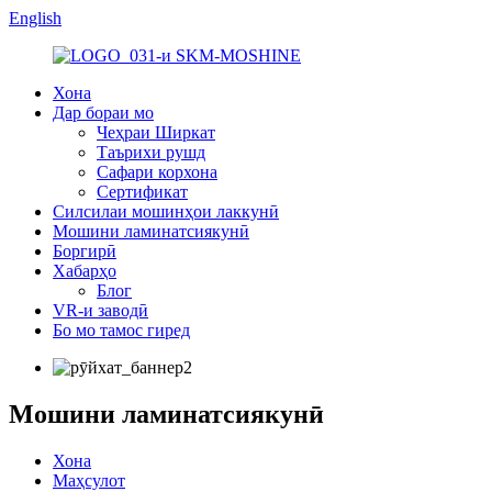
English
Хона
Дар бораи мо
Чеҳраи Ширкат
Таърихи рушд
Сафари корхона
Сертификат
Силсилаи мошинҳои лаккунӣ
Мошини ламинатсиякунӣ
Боргирӣ
Хабарҳо
Блог
VR-и заводӣ
Бо мо тамос гиред
Мошини ламинатсиякунӣ
Хона
Маҳсулот