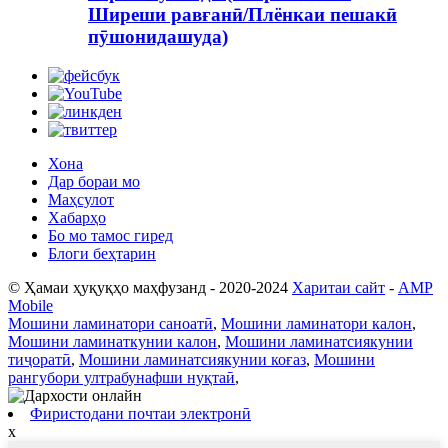
Ширеши равғанӣ/Плёнкаи пешакӣ
пӯшонидашуда)
Хона
Дар бораи мо
Маҳсулот
Хабарҳо
Бо мо тамос гиред
Блоги беҳтарин
© Ҳамаи ҳуқуқҳо маҳфузанд - 2020-2024
Харитаи сайт
-
AMP
Mobile
Мошини ламинатори саноатӣ
,
Мошини ламинатори калон
,
Мошини ламинаткунии калон
,
Мошини ламинатсиякунии
тиҷоратӣ
,
Мошини ламинатсиякунии коғаз
,
Мошини
рангубори ултрабунафши нуқтаӣ
,
Фиристодани почтаи электронӣ
x