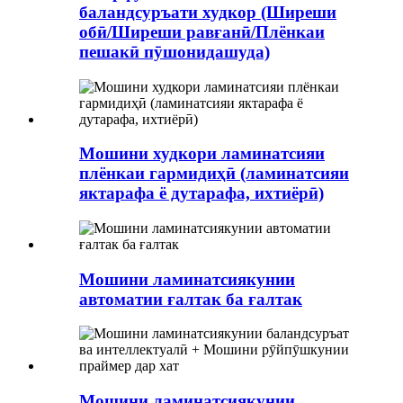
баландсуръати худкор (Ширеши
обӣ/Ширеши равғанӣ/Плёнкаи
пешакӣ пӯшонидашуда)
Мошини худкори ламинатсияи
плёнкаи гармидиҳӣ (ламинатсияи
яктарафа ё дутарафа, ихтиёрӣ)
Мошини ламинатсиякунии
автоматии ғалтак ба ғалтак
Мошини ламинатсиякунии