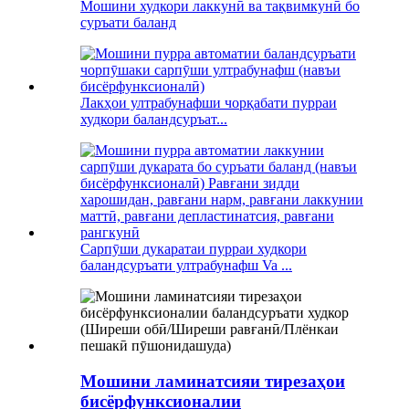
Мошини худкори лаккунӣ ва тақвимкунӣ бо
суръати баланд
Лакҳои ултрабунафши чорқабати пурраи
худкори баландсуръат...
Сарпӯши дукаратаи пурраи худкори
баландсуръати ултрабунафш Va ...
Мошини ламинатсияи тирезаҳои
бисёрфунксионалии