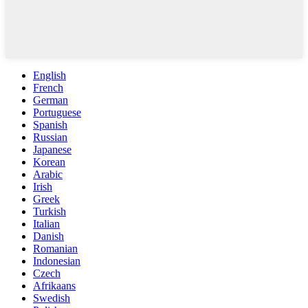
English
French
German
Portuguese
Spanish
Russian
Japanese
Korean
Arabic
Irish
Greek
Turkish
Italian
Danish
Romanian
Indonesian
Czech
Afrikaans
Swedish