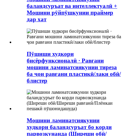
баландсуръат ва интеллектуалӣ +
Мошини рӯйпӯшкунии праймер
дар хат
Пӯшиши худкори
бисёрфунксионалӣ · Равғани
мошини ламинатсиякунии тиреза
ба ҷои равғани пластикӣ/лаки обӣ/
блистер
Мошини ламинатсиякунии
худкори баландсуръат бо корди
парвозкунанда (Ширеши обӣ/